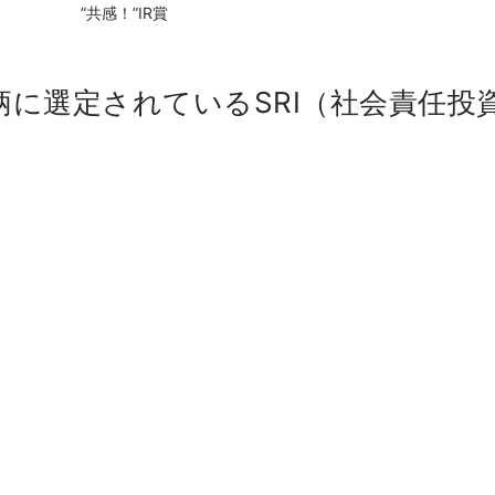
共感！”IR賞
柄に選定されているSRI（社会責任投