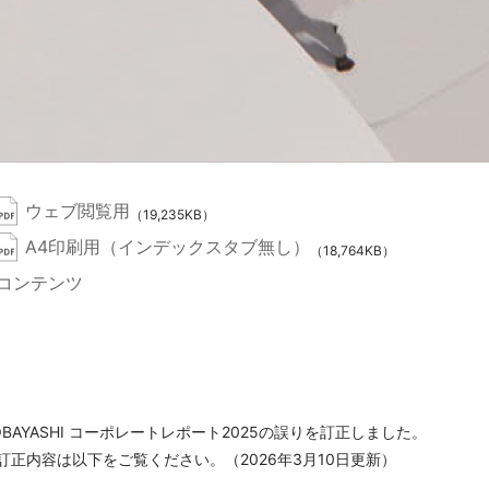
ウェブ閲覧用
（19,235KB）
A4印刷用（インデックスタブ無し）
（18,764KB）
コンテンツ
OBAYASHI コーポレートレポート2025の誤りを訂正しました。
正内容は以下をご覧ください。（2026年3月10日更新）