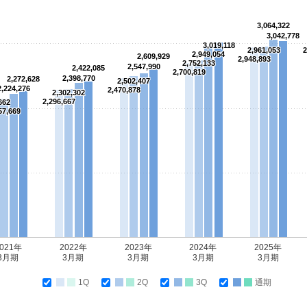
3,064,322
3,042,778
3,019,118
2,961,053
2
2,949,054
2,609,929
2,948,893
2,752,133
2,547,990
2,422,085
2,700,819
2,398,770
2,272,628
2,502,407
2,224,276
2,470,878
2,302,302
2,296,667
662
57,669
021年
2022年
2023年
2024年
2025年
3月期
3月期
3月期
3月期
3月期
1Q
2Q
3Q
通期