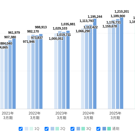
1,210,201
1,189,900
1,195,244
1
1,113,793
1,1
1,176,731
1,035,881
1,159,678
988,913
1,112,422
1,029,103
1,066,290
982,170
961,979
1,019,711
907,380
973,837
1,000,051
971,946
884,040
4,665
2021年
2022年
2023年
2024年
2025年
3月期
3月期
3月期
3月期
3月期
1Q
2Q
3Q
通期