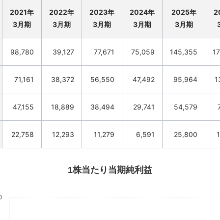
2021年
2022年
2023年
2024年
2025年
2
3月期
3月期
3月期
3月期
3月期
98,780
39,127
77,671
75,059
145,355
1
71,161
38,372
56,550
47,492
95,964
1
47,155
18,889
38,494
29,741
54,579
22,758
12,293
11,279
6,591
25,800
1株当たり当期純利益
0