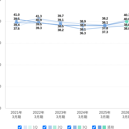
41.0
40.
39.7
41.3
38.2
39.5
40.
40.9
39.1
0
38.9
38.1
39.5
39.4
38.
38.0
38.5
39.3
37.8
37.6
38.
38.1
38.2
37.3
36.3
0
0
0
0
2021年
2022年
2023年
2024年
2025年
202
3月期
3月期
3月期
3月期
3月期
3月
1Q
2Q
3Q
通期