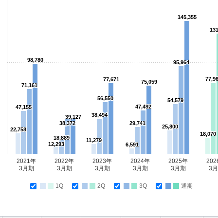
145,355
131
98,780
95,964
77,9
77,671
75,059
71,161
56,550
54,579
47,492
47,155
38,494
39,127
38,372
29,741
25,800
22,758
18,070
18,889
11,279
12,293
6,591
2021年
2022年
2023年
2024年
2025年
202
3月期
3月期
3月期
3月期
3月期
3
1Q
2Q
3Q
通期