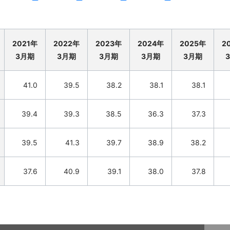
2021年
2022年
2023年
2024年
2025年
2
3月期
3月期
3月期
3月期
3月期
41.0
39.5
38.2
38.1
38.1
39.4
39.3
38.5
36.3
37.3
39.5
41.3
39.7
38.9
38.2
37.6
40.9
39.1
38.0
37.8