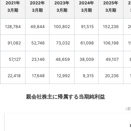
2021年
2022年
2023年
2024年
2025年
3月期
3月期
3月期
3月期
3月期
128,784
49,844
100,802
91,515
152,236
2
91,082
52,746
73,032
61,098
106,198
1
57,127
23,146
48,659
38,009
49,107
22,418
17,648
12,992
9,315
20,236
親会社株主に帰属する当期純利益
（百