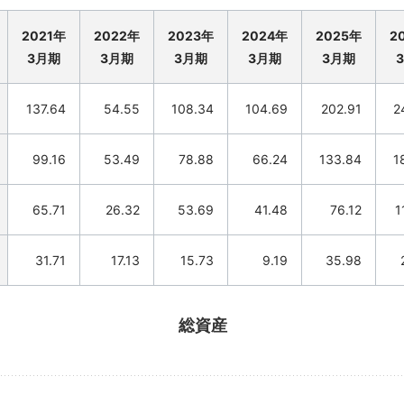
2021年
2022年
2023年
2024年
2025年
2
3月期
3月期
3月期
3月期
3月期
137.64
54.55
108.34
104.69
202.91
2
99.16
53.49
78.88
66.24
133.84
1
65.71
26.32
53.69
41.48
76.12
1
31.71
17.13
15.73
9.19
35.98
総資産