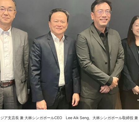
 兼 大林シンガポールCEO Lee Aik Seng、大林シンガポール取締役 兼 副COO 