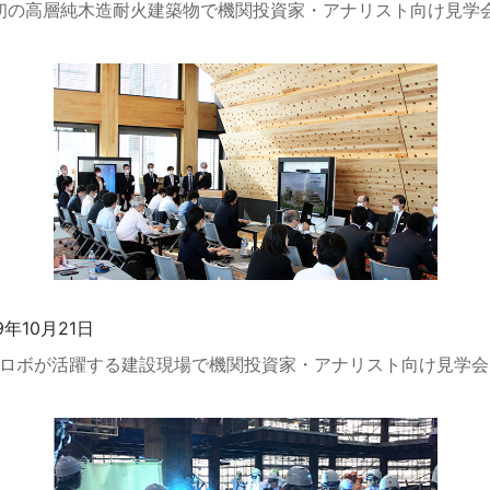
初の高層純木造耐火建築物で機関投資家・アナリスト向け見学
9年10月21日
ロボが活躍する建設現場で機関投資家・アナリスト向け見学会