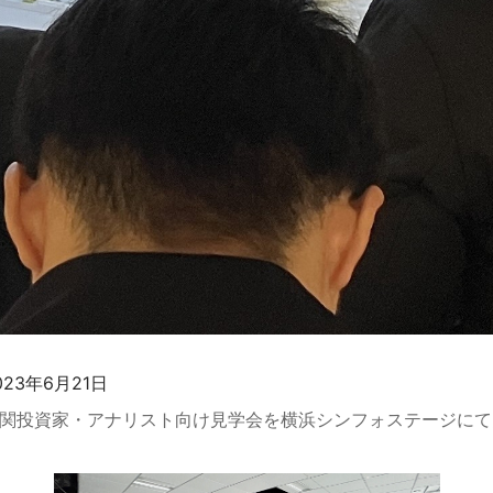
023年6月21日
関投資家・アナリスト向け見学会を横浜シンフォステージにて