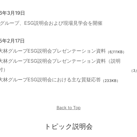
26年3月19日
グループ、ESG説明会および現場見学会を開催
25年2月17日
大林グループESG説明会プレゼンテーション資料
（6,111KB）
大林グループESG説明会プレゼンテーション資料（説明
付）
（3,
大林グループESG説明会における主な質疑応答
（233KB）
Back to Top
トピック説明会