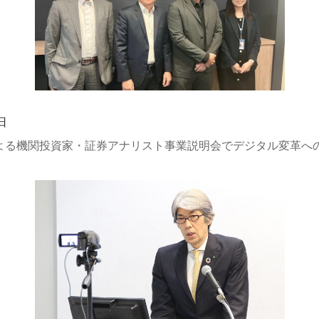
日
よる機関投資家・証券アナリスト事業説明会でデジタル変革へ