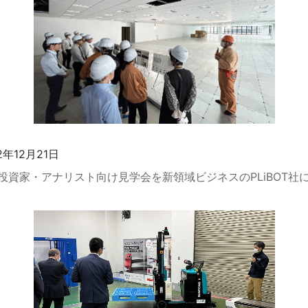
2年12月21日
投資家・アナリスト向け見学会を新領域ビジネスのPLiBOT社