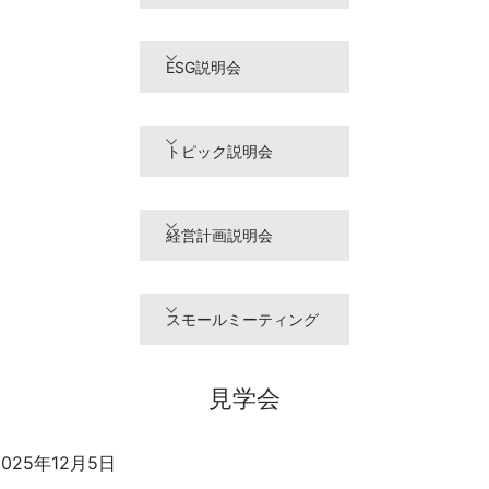
ESG説明会
トピック説明会
経営計画説明会
スモールミーティング
見学会
2025年12月5日